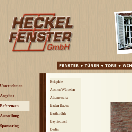
Direkt zum Seiteninhalt
Menü überspringen
Beispiele
Menü überspringen
Unternehmen
Aachen/Würselen
Angebot
▼
Altomsewitz
Referenzen
▼
Baden Baden
Barthmühle
Ausstellung
Bayrischzell
Sponsoring
Berlin