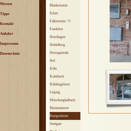
Messen
Blankenstein
Erfurt
Tipps
Falkenstein / V.
Kontakt
Frankfurt
Anfahrt
Heeslingen
Impressum
Heidelberg
Herzogenrath
Datenschutz
Hof
Köln
Kulmbach
Kühlungsborn
Leipzig
Mönchengladbach
Rheinmünster
Rumpenheim
Stuttgart