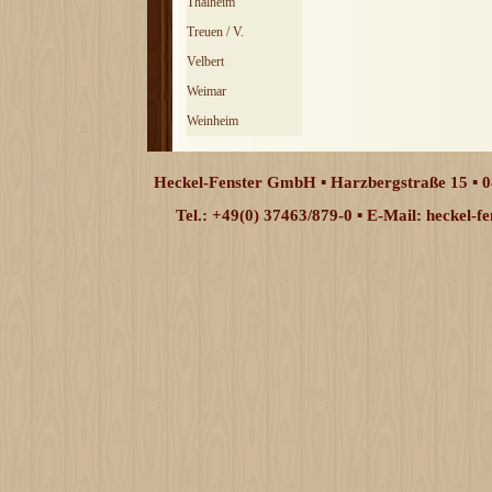
Thalheim
Treuen / V.
Velbert
Weimar
Weinheim
Heckel-Fenster GmbH ▪ Harzbergstraße 15 ▪ 0
Tel.: +49(0) 37463/879-0 ▪ E-Mail: heckel-
Zurück zum Seiteninhalt