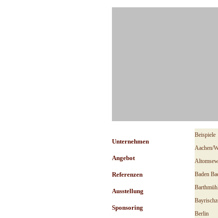
Direkt zum Seiteninhalt
Menü über
Beispiele
Menü überspringen
Unternehmen
Aachen/W
Angebot
▼
Altomsew
Referenzen
▼
Baden Ba
Barthmüh
Ausstellung
Bayrischze
Sponsoring
Berlin