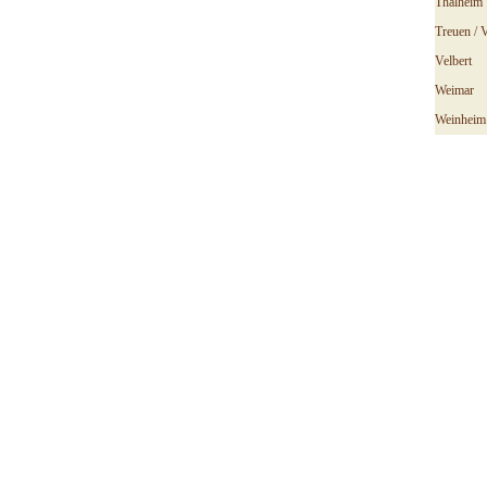
Thalheim
Treuen / V
Velbert
Weimar
Weinheim