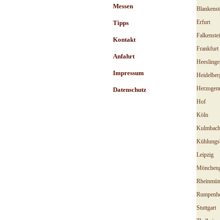
Messen
Blankenst
Erfurt
Tipps
Falkenstei
Kontakt
Frankfurt
Anfahrt
Heeslinge
Impressum
Heidelber
Herzogenr
Datenschutz
Hof
Köln
Kulmbac
Kühlungs
Leipzig
Möncheng
Rheinmün
Rumpenh
Stuttgart