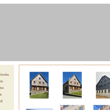
springen
ürselen
itz
den
le
ll