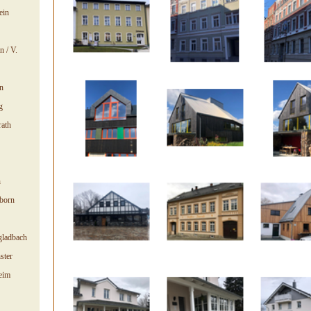
ein
n / V.
n
g
ath
h
born
ladbach
ster
eim