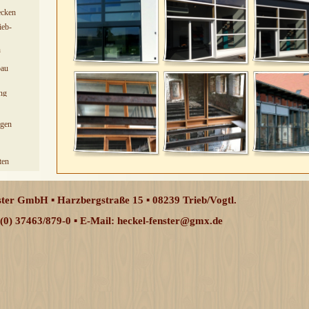
ecken
ieb-
n
bau
ng
ngen
ten
ter GmbH ▪ Harzbergstraße 15 ▪ 08239 Trieb/Vogtl.
9(0) 37463/879-0 ▪ E-Mail: heckel-fenster@gmx.de