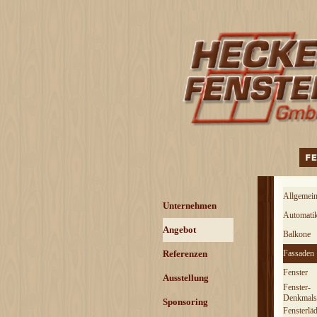
Direkt zum Seiteninhalt
Menü über
Allgemei
Menü überspringen
Unternehmen
Automatik
Angebot
▼
Balkone
Referenzen
▼
Fassaden
Fenster
Ausstellung
Fenster-
Denkmals
Sponsoring
Fensterlä