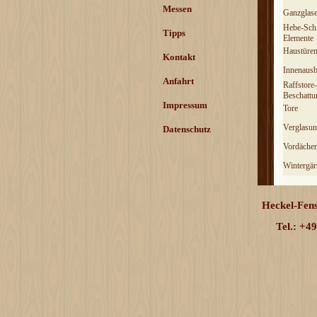
Messen
Ganzglas
Hebe-Sch
Tipps
Elemente
Haustüre
Kontakt
Innenaus
Anfahrt
Raffstore-
Beschattu
Impressum
Tore
Verglasu
Datenschutz
Vordächer
Wintergär
Heckel-Fens
Tel.: +4
Zurück zum Seiteninhalt