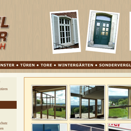
springen
n
türen
chutz
den