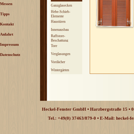
Messen
Ganzglasecken
Hebe-Schieb-
Tipps
Elemente
Haustüren
Kontakt
Innenausbau
Anfahrt
Raffstore-
Beschattung
Impressum
Tore
Verglasungen
Datenschutz
Vordächer
Wintergärten
Heckel-Fenster GmbH ▪ Harzbergstraße 15 ▪ 0
Tel.: +49(0) 37463/879-0 ▪ E-Mail: heckel-
Zurück zum Seiteninhalt