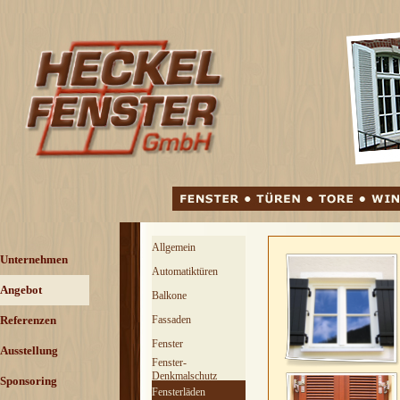
Direkt zum Seiteninhalt
Menü überspringen
Allgemein
Menü überspringen
Unternehmen
Automatiktüren
Angebot
▼
Balkone
Referenzen
▼
Fassaden
Fenster
Ausstellung
Fenster-
Denkmalschutz
Sponsoring
Fensterläden