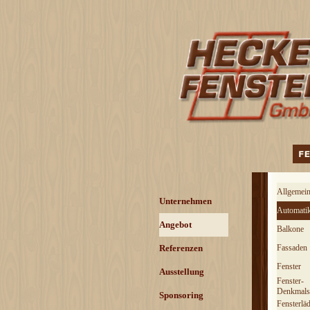
Direkt zum Seiteninhalt
Menü über
Allgemei
Menü überspringen
Unternehmen
Automatik
Angebot
▼
Balkone
Referenzen
▼
Fassaden
Fenster
Ausstellung
Fenster-
Denkmals
Sponsoring
Fensterlä