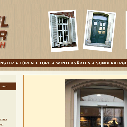
springen
n
türen
chutz
den