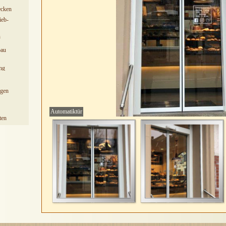
ecken
ieb-
n
bau
ng
ngen
Automatiktür
ten