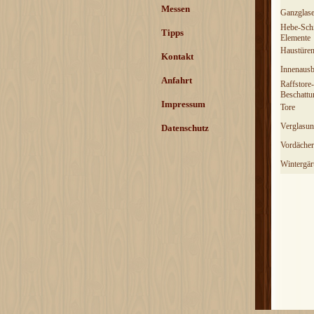
Messen
Ganzglas
Hebe-Sch
Tipps
Elemente
Haustüre
Kontakt
Innenaus
Anfahrt
Raffstore-
Beschattu
Impressum
Tore
Verglasu
Datenschutz
Vordächer
Wintergär