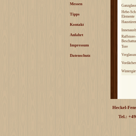
Messen
Ganzglas
Hebe-Sch
Tipps
Elemente
Haustüre
Kontakt
Innenaus
Anfahrt
Raffstore-
Beschattu
Impressum
Tore
Verglasu
Datenschutz
Vordächer
Wintergär
Heckel-Fens
Tel.: +4
Zurück zum Seiteninhalt