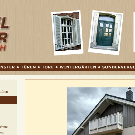
springen
n
türen
chutz
den