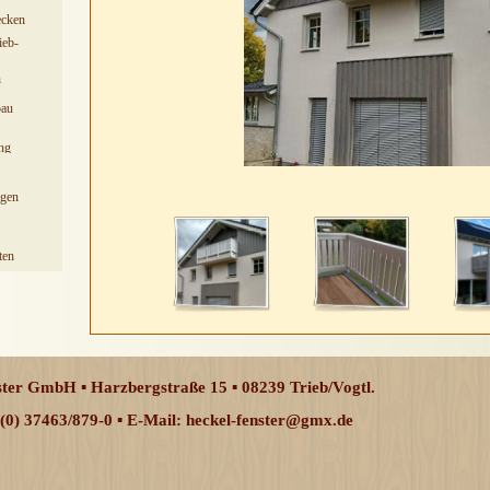
ecken
ieb-
n
bau
ng
<
>
1
/
4
ngen
ten
ter GmbH ▪ Harzbergstraße 15 ▪ 08239 Trieb/Vogtl.
9(0) 37463/879-0 ▪ E-Mail: heckel-fenster@gmx.de