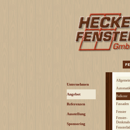
Direkt zum Seiteninhalt
Menü über
Allgemei
Menü überspringen
Unternehmen
Automatik
Angebot
▼
Balkone
Referenzen
▼
Fassaden
Fenster
Ausstellung
Fenster-
Denkmals
Sponsoring
Fensterlä