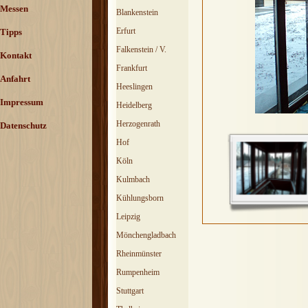
Messen
Blankenstein
Erfurt
Tipps
Falkenstein / V.
Kontakt
Frankfurt
Anfahrt
Heeslingen
Impressum
Heidelberg
Herzogenrath
Datenschutz
Hof
Köln
Kulmbach
Kühlungsborn
Leipzig
Mönchengladbach
Rheinmünster
Rumpenheim
Stuttgart