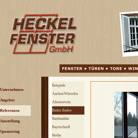
Direkt zum Seiteninhalt
Menü überspringen
Beispiele
Menü überspringen
Unternehmen
Aachen/Würselen
Angebot
▼
Altomsewitz
Referenzen
▼
Baden Baden
Barthmühle
Ausstellung
Bayrischzell
Sponsoring
Berlin