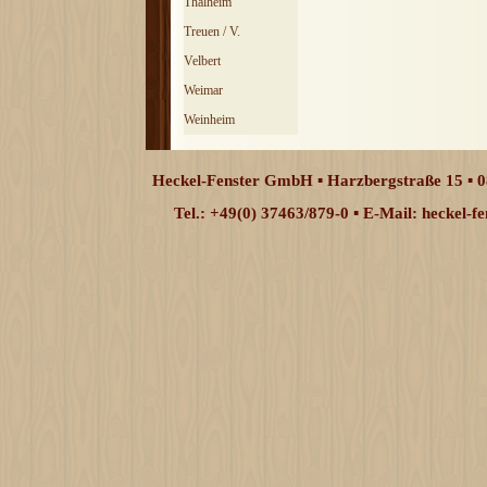
Thalheim
Treuen / V.
Velbert
Weimar
Weinheim
Heckel-Fenster GmbH ▪ Harzbergstraße 15 ▪ 0
Tel.: +49(0) 37463/879-0 ▪ E-Mail: heckel-
Zurück zum Seiteninhalt